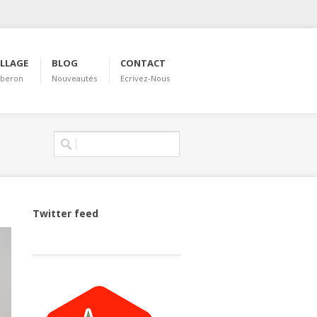
ILLAGE
BLOG
CONTACT
uberon
Nouveautés
Ecrivez-Nous
Formulaire de
Rechercher
recherche
Twitter feed