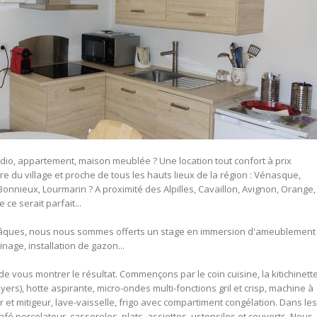
dio, appartement, maison meublée ? Une location tout confort à prix
 du village et proche de tous les hauts lieux de la région : Vénasque,
Bonnieux, Lourmarin ? A proximité des Alpilles, Cavaillon, Avignon, Orange,
ce serait parfait...
 Pâques, nous nous sommes offerts un stage en immersion d'ameublement
age, installation de gazon...
ous montrer le résultat. Commençons par le coin cuisine, la kitichinette
ers), hotte aspirante, micro-ondes multi-fonctions gril et crisp, machine à
r et mitigeur, lave-vaisselle, frigo avec compartiment congélation. Dans les
é percolateur, casseroles, plats, assiettes, ustensiles et couverts. Nous