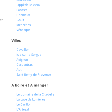
Oppède-le-vieux
Lacoste
Bonnieux
des
Goult
Ménerbes
Vénasque
Villes
Cavaillon
Isle-sur-la-Sorgue
Avignon
Carpentras
Apt
Saint-Rémy-de-Provence
A boire et A manger
Le domaine de la Citadelle
La cave de Lumières
Le Carillon
L'Artegal