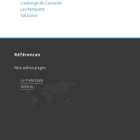
L'auberge de Carcarille
Les Remparts
Val Joanis
Références
Nos autres pages
Le Petit Futé
Airbnb