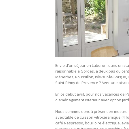
Envie d'un séjour en Luberon, dans un stu
raisonnable à Gordes, à deux pas du centre
Ménerbes, Roussillon, Isle-sur-la-Sorgue, 
Saint-Rémy de Provence ? Avec une piscine 
En ce début avril, pour nos vacances de
d'aménagement interieur avec option jardin
Nous sommes donc à présent en mesure de v
avec table de cuisson vitrocéramique (4 foy
café Nespresso, bouilloire électrique, évie
placards vous trouverez, une machine à caf