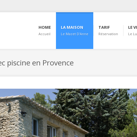
HOME
LA MAISON
TARIF
LE V
Accueil
Le Mazet D'Anne
Réservation
Le L
c piscine en Provence