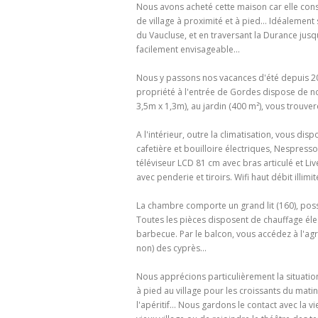
Nous avons acheté cette maison car elle consti
de village à proximité et à pied... Idéalemen
du Vaucluse, et en traversant la Durance jusq
facilement envisageable...
Nous y passons nos vacances d'été depuis 201
propriété à l'entrée de Gordes dispose de no
3,5m x 1,3m), au jardin (400 m²), vous trouver
A l'intérieur, outre la climatisation, vous di
cafetière et bouilloire électriques, Nespresso,
téléviseur LCD 81 cm avec bras articulé et L
avec penderie et tiroirs. Wifi haut débit illimit
La chambre comporte un grand lit (160), possb
Toutes les pièces disposent de chauffage élect
barbecue. Par le balcon, vous accédez à l'agr
non) des cyprès...
Nous apprécions particulièrement la situation
à pied au village pour les croissants du matin
l'apéritif... Nous gardons le contact avec la v