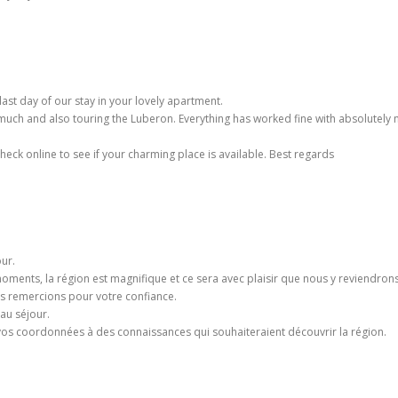
 last day of our stay in your lovely apartment.
uch and also touring the Luberon. Everything has worked fine with absolutely 
heck online to see if your charming place is available.
Best regards
our.
ments, la région est magnifique et ce sera avec plaisir que nous y reviendrons
us remercions pour votre confiance.
au séjour.
 coordonnées à des connaissances qui souhaiteraient découvrir la région.