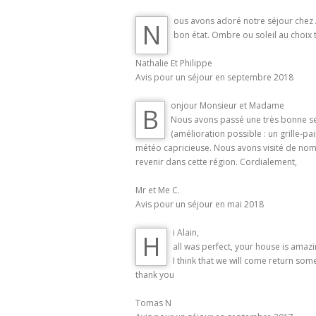
ous avons adoré notre séjour chez Al
N
bon état. Ombre ou soleil au choix t
Nathalie Et Philippe
Avis pour un séjour en septembre 2018
onjour Monsieur et Madame
B
Nous avons passé une très bonne sem
(amélioration possible : un grille-p
météo capricieuse. Nous avons visité de nombr
revenir dans cette région. Cordialement,
Mr et Me C.
Avis pour un séjour en mai 2018
i Alain,
H
all was perfect, your house is amazi
I think that we will come return so
thank you
Tomas N