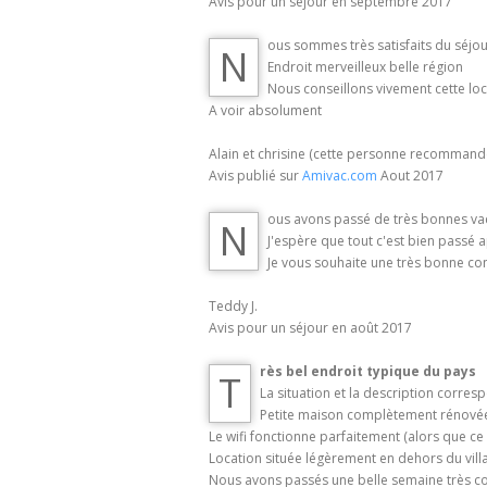
Avis pour un séjour en septembre 2017
ous sommes très satisfaits du séjour
N
Endroit merveilleux belle région
Nous conseillons vivement cette loc
A voir absolument
Alain et chrisine (cette personne recommande
Avis publié sur
Amivac.com
Aout 2017
ous avons passé de très bonnes va
N
J'espère que tout c'est bien passé 
Je vous souhaite une très bonne con
Teddy J.
Avis pour un séjour en août 2017
rès bel endroit typique du pays
T
La situation et la description corre
Petite maison complètement rénovée a
Le wifi fonctionne parfaitement (alors que ce 
Location située légèrement en dehors du villa
Nous avons passés une belle semaine très cos