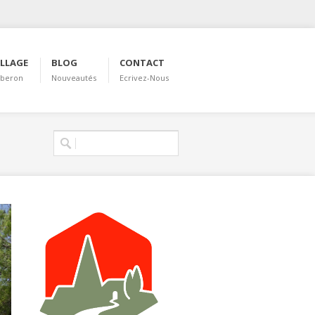
ILLAGE
BLOG
CONTACT
uberon
Nouveautés
Ecrivez-Nous
Formulaire de
Rechercher
recherche