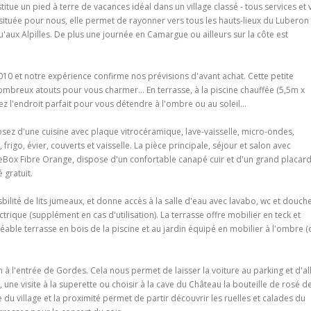
tue un pied à terre de vacances idéal dans un village classé - tous services et 
t située pour nous, elle permet de rayonner vers tous les hauts-lieux du Luberon 
u'aux Alpilles. De plus une journée en Camargue ou ailleurs sur la côte est
0 et notre expérience confirme nos prévisions d'avant achat. Cette petite
mbreux atouts pour vous charmer... En terrasse, à la piscine chauffée (5,5m x
ez l'endroit parfait pour vous détendre à l'ombre ou au soleil...
sposez d'une cuisine avec plaque vitrocéramique, lave-vaisselle, micro-ondes,
 frigo, évier, couverts et vaisselle. La pièce principale, séjour et salon avec
iveBox Fibre Orange, dispose d'un confortable canapé cuir et d'un grand placar
é gratuit.
ilité de lits jumeaux, et donne accès à la salle d'eau avec lavabo, wc et douche
rique (supplément en cas d'utilisation). La terrasse offre mobilier en teck et
éable terrasse en bois de la piscine et au jardin équipé en mobilier à l'ombre (
 à l'entrée de Gordes. Cela nous permet de laisser la voiture au parking et d'al
, une visite à la superette ou choisir à la cave du Château la bouteille de rosé d
ie du village et la proximité permet de partir découvrir les ruelles et calades du