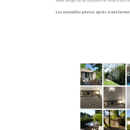
vieux village ou de rejoindre le théâtre des te
Les nouvelles photos après transformati