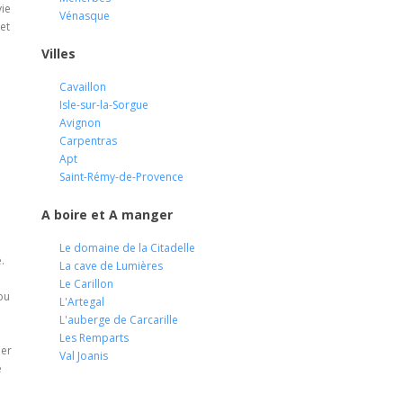
vie
Vénasque
et
Villes
Cavaillon
Isle-sur-la-Sorgue
Avignon
Carpentras
Apt
Saint-Rémy-de-Provence
d
A boire et A manger
Le domaine de la Citadelle
.
La cave de Lumières
Le Carillon
ou
L'Artegal
L'auberge de Carcarille
Les Remparts
ler
Val Joanis
e