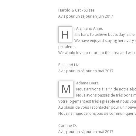
Harold & Cat - Suisse
Avis pour un séjour en juin 2017
i Alain and Anne,
H
it is hard to believe but today is the
We have enjoyed staying here very m
problems.
We would love to return to the area and will c
Paul and Liz
Avis pour un séjour en mai 2017
adame Evers,
M
Nous arrivons à la fin de notre séj
Nous avons passés de très bons mo
Votre logement est très agréable et nous vo
Au plaisir de vous recontacter pour un nouve
Nous ne manquerons pas de communiquer vos
Corinne O.
Avis pour un séjour en mai 2017